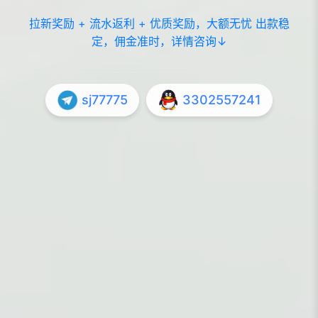
拉新奖励 + 流水返利 + 优质奖励，⼤额无忧 出款稳
定，佣金准时，详情咨询↓
sj77775
3302557241